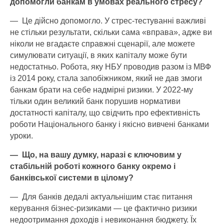
допомогли банкам в умовах реального стресу?
— Це дійсно допомогло. У стрес-­тестуванні важливі
не стільки результати, скільки сама «вправа», адже ви
ніколи не вгадаєте справжні сценарії, але можете
симулювати ситуації, в яких капіталу може бути
недостатньо. Робота, яку НБУ проводив разом із МВФ
із 2014 року, стала запобіжником, який не дав змоги
банкам брати на себе надмірні ризики. У ­2022-му
тільки один великий банк порушив нормативи
достатності капіталу, що свідчить про ефективність
роботи Національного банку і якісно вивчені банками
уроки.
— Що, на вашу думку, наразі є ключовим у
стабільній роботі кожного банку окремо і
банківської системи в цілому?
— Для банків дедалі актуальнішим стає питання
керування бізнес-ризиками — це фактично ризики
недоотримання доходів і невиконання бюджету. Їх