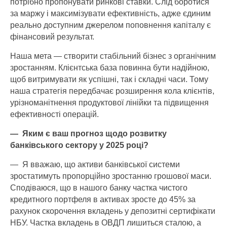
потрібно пропонувати ринкові ставки. Слід боротися
за маржу і максимізувати ефективність, адже єдиним
реально доступним джерелом поповнення капіталу є
фінансовий результат.
Наша мета — створити стабільний бізнес з органічним
зростанням. Клієнтська база повинна бути надійною,
щоб витримувати як успішні, так і складні часи. Тому
наша стратегія передбачає розширення кола клієнтів,
урізноманітнення продуктової лінійки та підвищення
ефективності операцій.
— Яким є ваш прогноз щодо розвитку
банківського сектору у 2025 році?
— Я вважаю, що активи банківської системи
зростатимуть пропорційно зростанню грошової маси.
Сподіваюся, що в нашого банку частка чистого
кредитного портфеля в активах зросте до 45% за
рахунок скорочення вкладень у депозитні сертифікати
НБУ. Частка вкладень в ОВДП лишиться сталою, а