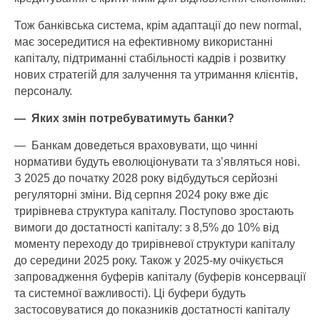
Тож банківська система, крім адаптації до new normal,
має зосередитися на ефективному використанні
капіталу, підтриманні стабільності кадрів і розвитку
нових стратегій для залучення та утримання клієнтів,
персоналу.
— Яких змін потребуватимуть банки?
— Банкам доведеться враховувати, що чинні
нормативи будуть еволюціонувати та з’являться нові.
З 2025 до початку 2028 року відбудуться серйозні
регуляторні зміни. Від серпня 2024 року вже діє
трирівнева структура капіталу. Поступово зростають
вимоги до достатності капіталу: з 8,5% до 10% від
моменту переходу до трирівневої структури капіталу
до середини 2025 року. Також у 2025-му очікується
запровадження буферів капіталу (буферів консервації
та системної важливості). Ці буфери будуть
застосовуватися до показників достатності капіталу