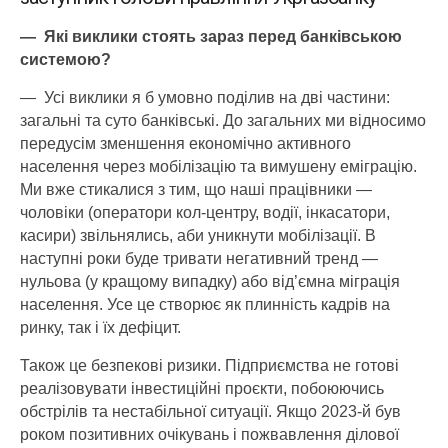
— Які виклики стоять зараз перед банківською
системою?
— Усі виклики я б умовно поділив на дві частини:
загальні та суто банківські. До загальних ми відносимо
передусім зменшення економічно активного
населення через мобілізацію та вимушену еміграцію.
Ми вже стикалися з тим, що наші працівники —
чоловіки (оператори кол-центру, водії, інкасатори,
касири) звільнялись, аби уникнути мобілізації. В
наступні роки буде тривати негативний тренд —
нульова (у кращому випадку) або від’ємна міграція
населення. Усе це створює як плинність кадрів на
ринку, так і їх дефіцит.
Також це безпекові ризики. Підприємства не готові
реалізовувати інвестиційні проєкти, побоюючись
обстрілів та нестабільної ситуації. Якщо 2023-й був
роком позитивних очікувань і пожвавлення ділової