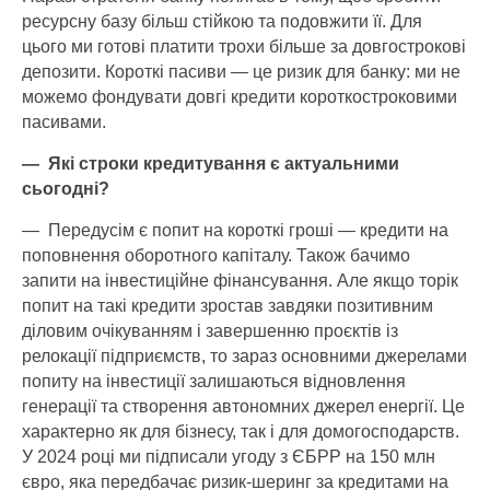
ресурсну базу більш стійкою та подовжити її. Для
цього ми готові платити трохи більше за довгострокові
депозити. Короткі пасиви — це ризик для банку: ми не
можемо фондувати довгі кредити короткостроковими
пасивами.
— Які строки кредитування є актуальними
сьогодні?
— Передусім є попит на короткі гроші — кредити на
поповнення оборотного капіталу. Також бачимо
запити на інвестиційне фінансування. Але якщо торік
попит на такі кредити зростав завдяки позитивним
діловим очікуванням і завершенню проєктів із
релокації підприємств, то зараз основними джерелами
попиту на інвестиції залишаються відновлення
генерації та створення автономних джерел енергії. Це
характерно як для бізнесу, так і для домогосподарств.
У 2024 році ми підписали угоду з ЄБРР на 150 млн
євро, яка передбачає ризик-­шеринг за кредитами на