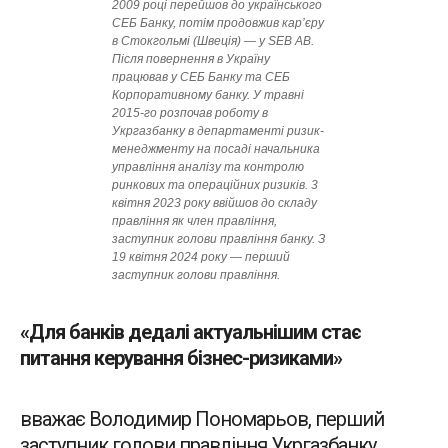
2009 році перейшов до українського
СЕБ ­Банку, потім продовжив кар’єру
в Стокгольмі (Швеція) — у SEB AB.
Після повернення в Україну
працював у СЕБ Банку та СЕБ
Корпоративному банку. У травні
2015-го розпочав роботу в
Укргазбанку в департаменті ризик-
менеджменту на посаді начальника
управління аналізу та контролю
ринкових та операційних ризиків. 3
квітня 2023 року ввійшов до складу
правління як член правління,
заступник голови правління банку. З
19 квітня 2024 року — перший
заступник голови правління.
«Для банків дедалі актуальнішим стає
питання керування бізнес-ризиками»
вважає Володимир Пономарьов, перший
заступник голови правління Укргазбанку