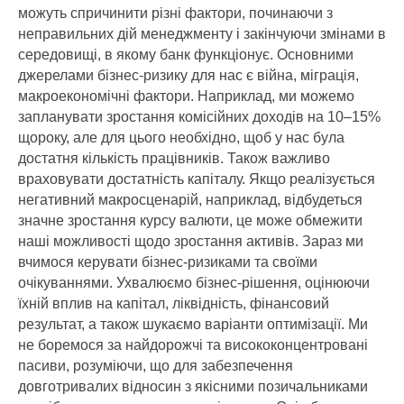
можуть спричинити різні фактори, починаючи з
неправильних дій менеджменту і закінчуючи змінами в
середовищі, в якому банк функціонує. Основними
джерелами бізнес-ризику для нас є війна, міграція,
макроекономічні фактори. Наприклад, ми можемо
запланувати зростання комісійних доходів на 10–15%
щороку, але для цього необхідно, щоб у нас була
достатня кількість працівників. Також важливо
враховувати достатність капіталу. Якщо реалізується
негативний макросценарій, наприклад, відбудеться
значне зростання курсу валюти, це може обмежити
наші можливості щодо зростання активів. Зараз ми
вчимося керувати бізнес-ризиками та своїми
очікуваннями. Ухвалюємо бізнес-рішення, оцінюючи
їхній вплив на капітал, ліквідність, фінансовий
результат, а також шукаємо варіанти оптимізації. Ми
не боремося за найдорожчі та висококонцентровані
пасиви, розуміючи, що для забезпечення
довготривалих відносин з якісними позичальниками