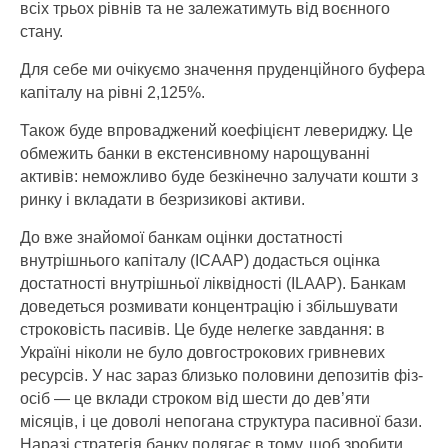
всіх трьох рівнів та не залежатимуть від воєнного
стану.
Для себе ми очікуємо значення пруденцій­ного буфера
капіталу на рівні 2,125%.
Також буде впроваджений коефіцієнт левериджу. Це
обмежить банки в екстенсивному нарощуванні
активів: неможливо буде безкінечно залучати кошти з
ринку і вкладати в безризикові активи.
До вже знайомої банкам оцінки достатності
внутрішнього капіталу (ICAАP) додасться оцінка
достатності внутрішньої ліквідності (ILAAP). Банкам
доведеться розмивати концентрацію і збільшувати
строковість пасивів. Це буде нелегке завдання: в
Україні ніколи не було довгострокових гривневих
ресурсів. У нас зараз близько половини депозитів фіз­
осіб — це вклади строком від шести до дев’яти
місяців, і це доволі непогана структура пасивної бази.
Наразі стратегія банку полягає в тому, щоб зробити