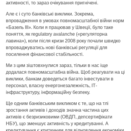
активності, то зараз очікування пригнічені.
Але є і суто банківські виклики. Зокрема,
впровадження в умовах повномасштабної війни норм
«Базель III». Коли я працював у Швеції, було таке
поняття, як regulatory avalanche («регуляторна
лавина»), коли після кризи 2008 року почали швидко
впроваджуватись нові банківські регуляції для
посилення фінансової стабільності.
Ми з цим зіштовхнулися зараз, тільки в нас іще
додалася повномасштабна війна. Щоб реагувати на ці
виклики, банкам доведеться багато інвестувати в
персонал, власну енергонезалежність, ІТ-
інфраструктуру, інформаційну безпеку.
Ще одним банківським викликом є те, що на тлі
зростання активів і доходів значна частина цих
активів є безризиковими (ОВДП, депсертифікати
НБУ), що зменшує активність у кредитуванні. А
кредитування є критичним для відновлення економіки.