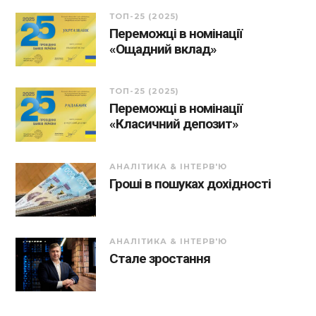
ТОП-25 (2025)
Переможці в номінації
«Ощадний вклад»
ТОП-25 (2025)
Переможці в номінації
«Класичний депозит»
АНАЛІТИКА & ІНТЕРВ'Ю
Гроші в пошуках дохідності
АНАЛІТИКА & ІНТЕРВ'Ю
Стале зростання