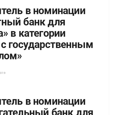
тель в номинации
ный банк для
а» в категории
 с государственным
лом»
019
тель в номинации
гательный банк для