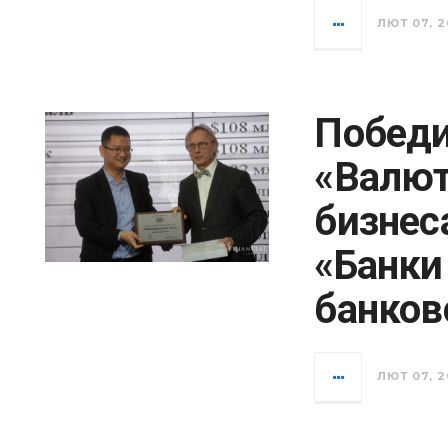
ЛЮТ 07, 2
Победи
«Валют
бизнес
«Банки
банков
ЛЮТ 07, 2