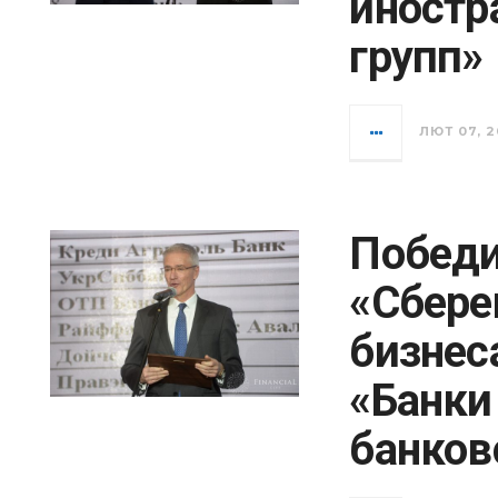
иностр
групп»
ЛЮТ 07, 2
Победи
«Сбере
бизнес
«Банки
банков