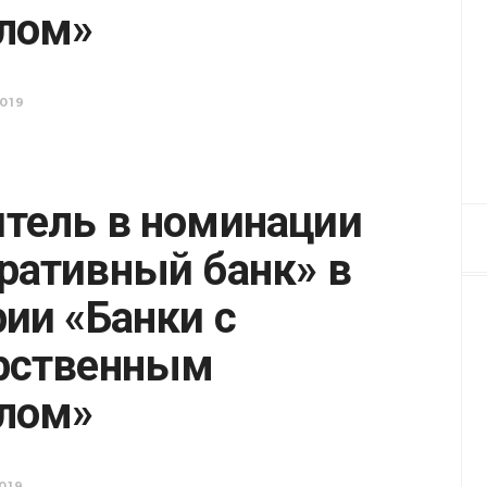
лом»
019
тель в номинации
ративный банк» в
рии «Банки с
рственным
лом»
019