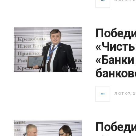
Победи
«Чисты
«Банки
банков
ЛЮТ 07, 2
Победи