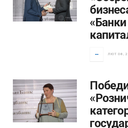
бизнес
«Банки
капита
ЛЮТ 08, 2
Победи
«Розни
катего
госуда