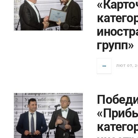
«Карто
катего
иностр
групп»
ЛЮТ 07, 2
Победи
«Прибы
катего