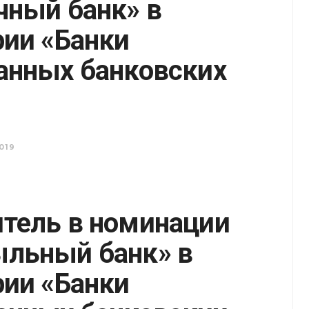
чный банк» в
рии «Банки
анных банковских
019
тель в номинации
льный банк» в
рии «Банки