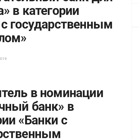
а» в категории
 с государственным
лом»
019
тель в номинации
чный банк» в
рии «Банки с
рственным