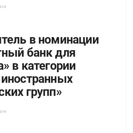
019
тель в номинации
ный банк для
а» в категории
 иностранных
ских групп»
019