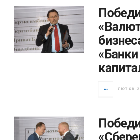
Победи
«Валют
бизнес
«Банки
капита
ЛЮТ 08, 2
Победи
«Сбере