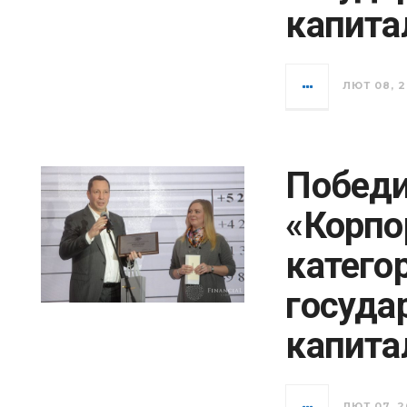
капита
ЛЮТ 08, 2
Победи
«Корпо
катего
госуда
капита
ЛЮТ 07, 2