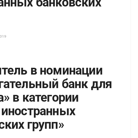
анных банковских
019
тель в номинации
гательный банк для
а» в категории
 иностранных
ских групп»