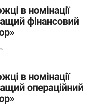
жці в номінації
ащий фінансовий
ор»
25
жці в номінації
ащий операційний
ор»