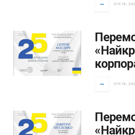
СІЧ 15, 20
Перемо
«Найк
корпор
СІЧ 15, 20
Перемо
«Найкр