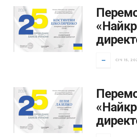
Перемо
«Найкр
директ
СІЧ 15, 20
Перемо
«Найкр
директ