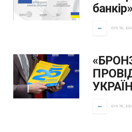
банкір
СІЧ 15, 20
«БРОН
ПРОВІ
УКРАЇ
СІЧ 15, 20