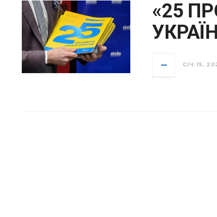
«25 П
УКРАЇН
СІЧ 15, 20