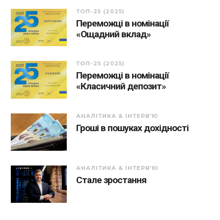
ТОП-25 (2025)
Переможці в номінації
«Ощадний вклад»
ТОП-25 (2025)
Переможці в номінації
«Класичний депозит»
АНАЛІТИКА & ІНТЕРВ'Ю
Гроші в пошуках дохідності
АНАЛІТИКА & ІНТЕРВ'Ю
Стале зростання