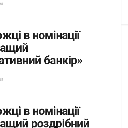
25
жці в номінації
ращий
ативний банкір»
25
жці в номінації
ащий роздрібний