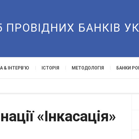
5 ПРОВІДНИХ БАНКІВ У
А & ІНТЕРВ’Ю
ІСТОРІЯ
МЕТОДОЛОГІЯ
БАНКИ РО
ації «Інкасація»