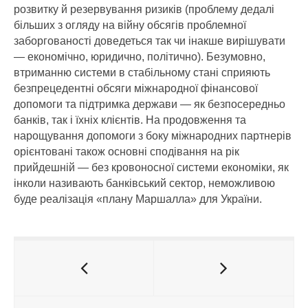
розвитку й резервування ризиків (проблему дедалі
більших з огляду на війну обсягів проблемної
заборгованості доведеться так чи інакше вирішувати
— економічно, юридично, політично). Безумовно,
втриманню системи в стабільному стані сприяють
безпрецедентні обсяги міжнародної фінансової
допомоги та підтримка держави — як безпосередньо
банків, так і їхніх клієнтів. На продовження та
нарощування допомоги з боку міжнародних партнерів
орієнтовані також основні сподівання на рік
прийдешній — без кровоносної системи економіки, як
інколи називають банківський сектор, неможливою
буде реалізація «плану ­Маршалла» для України.