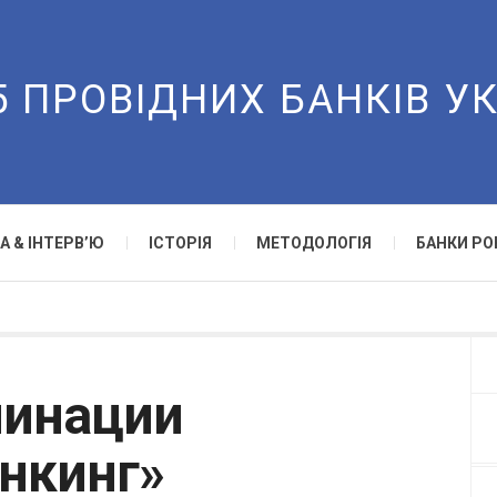
5 ПРОВІДНИХ БАНКІВ У
А & ІНТЕРВ’Ю
ІСТОРІЯ
МЕТОДОЛОГІЯ
БАНКИ РО
минации
нкинг»